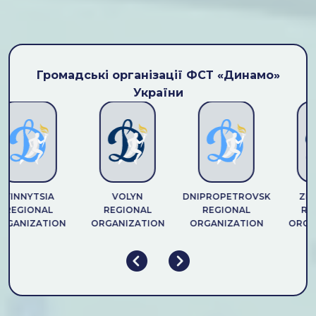
Громадські організації ФСТ «Динамо»
України
VINNYTSIA
VOLYN
DNIPROPETROVSK
ZHY
REGIONAL
REGIONAL
REGIONAL
REG
GANIZATION
ORGANIZATION
ORGANIZATION
ORGAN