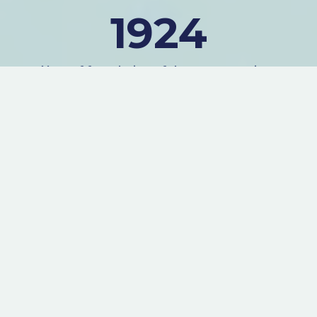
1924
Year of foundation of the sports society
25000
People participated in our events in 2022
Sports developed in the Dynamo Sports
Society of Ukraine